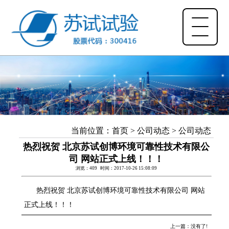
当前位置：
首页
>
公司动态
>
公司动态
热烈祝贺 北京苏试创博环境可靠性技术有限公
司 网站正式上线！！！
浏览：
409 时间：2017-10-26 15:08:09
热烈祝贺 北京苏试创博环境可靠性技术有限公司 网站
正式上线！！！
上一篇：没有了!